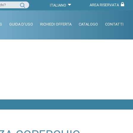
AREA RISERVATA
ITALIANO
S
GUIDA D'USO
RICHIEDI OFFERTA
CATALOGO
CONTATTI