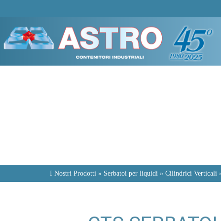
I Nostri Prodotti » Serbatoi per liquidi » Cilindrici Verticali