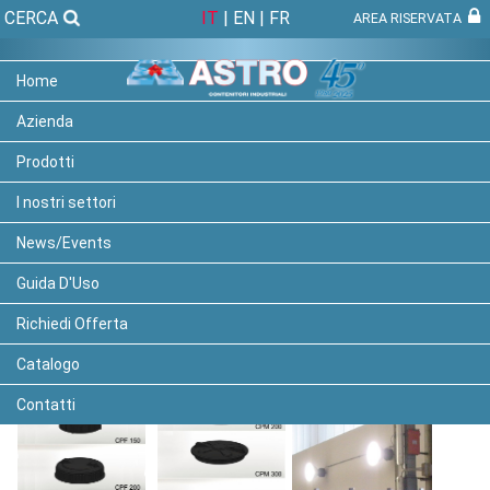
CERCA
IT
|
EN
|
FR
AREA RISERVATA
Home
Azienda
I Nostri Prodotti » Accessori » Serbatoi per Liquidi » Coperchi e Sfiati »
Prodotti
I nostri settori
COPERCHI E SFIATI
News/Events
Guida D'Uso
Coperchi a vite, flangiati e sfiati realizzati in Polietilene o
Richiedi Offerta
Polipropilene
Catalogo
Contatti